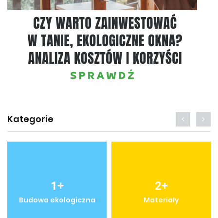
Kategorie
1
+
2
+
Budowa ekologiczna
Materiały