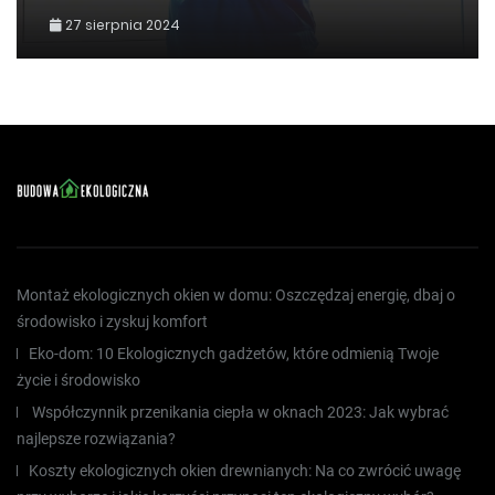
27 sierpnia 2024
Montaż ekologicznych okien w domu: Oszczędzaj energię, dbaj o
środowisko i zyskuj komfort
Eko-dom: 10 Ekologicznych gadżetów, które odmienią Twoje
życie i środowisko
Współczynnik przenikania ciepła w oknach 2023: Jak wybrać
najlepsze rozwiązania?
Koszty ekologicznych okien drewnianych: Na co zwrócić uwagę