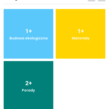
1
+
1
+
Budowa ekologiczna
Materiały
2
+
Porady