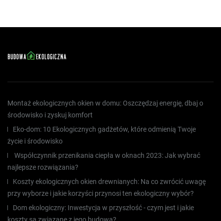
Montaż ekologicznych okien w domu: Oszczędzaj energię, dbaj o
środowisko i zyskuj komfort
Eko-dom: 10 Ekologicznych gadżetów, które odmienią Twoje
życie i środowisko
Współczynnik przenikania ciepła w oknach 2023: Jak wybrać
najlepsze rozwiązania?
Koszty ekologicznych okien drewnianych: Na co zwrócić uwagę
przy wyborze i jakie korzyści przynosi ten ekologiczny wybór?
Dom ekologiczny: Inwestycja w przyszłość - czym jest i jakie
koszty są związane z jego budową?