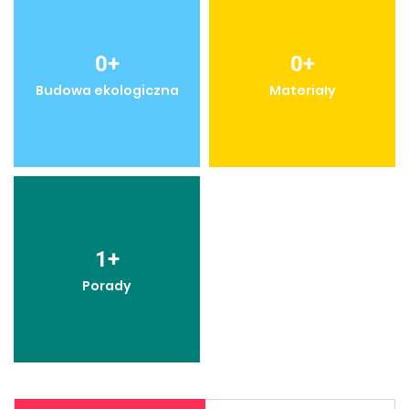
0
+
0
+
Budowa ekologiczna
Materiały
1
+
Porady