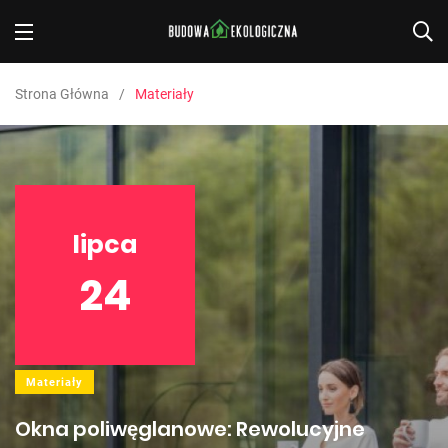
Strona Główna
Materiały
lipca
24
Materiały
Okna poliwęglanowe: Rewolucyjne