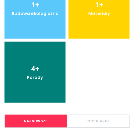
1
+
1
+
Budowa ekologiczna
Materiały
4
+
Porady
NAJNOWSZE
POPULARNE